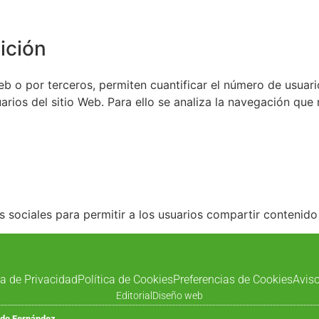
ición
eb o por terceros, permiten cuantificar el número de usuario
uarios del sitio Web. Para ello se analiza la navegación que 
s sociales para permitir a los usuarios compartir contenid
ca de Privacidad
Política de Cookies
Preferencias de Cookies
Aviso
Editorial
Diseño web
ado Fernández